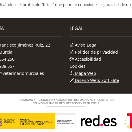
activándose el protocolo “https” que permite conexiones seguras desde un 
IA
LEGAL
rancisco Jiménez Ruiz, 22
Aviso Legal
Murcia
Política de privacidad
064 250
Accesibilidad
938 557
Cookies
@veterinariomurcia.es
Mapa Web
Diseño Web: Soft Élite