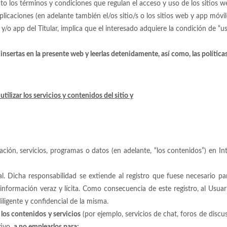
os términos y condiciones que regulan el acceso y uso de los sitios web
plicaciones (en adelante también el/os sitio/s o los sitios web y app móvil
y/o app del Titular, implica que el interesado adquiere la condición de “
 insertas en la presente web y leerlas detenidamente, así como, las polític
ilizar los servicios y contenidos del sitio y
ón, servicios, programas o datos (en adelante, “los contenidos”) en Inte
al. Dicha responsabilidad se extiende al registro que fuese necesario p
 información veraz y lícita. Como consecuencia de este registro, al Usu
igente y confidencial de la misma.
los contenidos y servicios
(por ejemplo, servicios de chat, foros de discus
tivo,
a no emplearlos para: