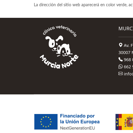
La dirección del sitio web aparecerá en color verde, 
MURC
Av. F
30007 
968 
662 
info