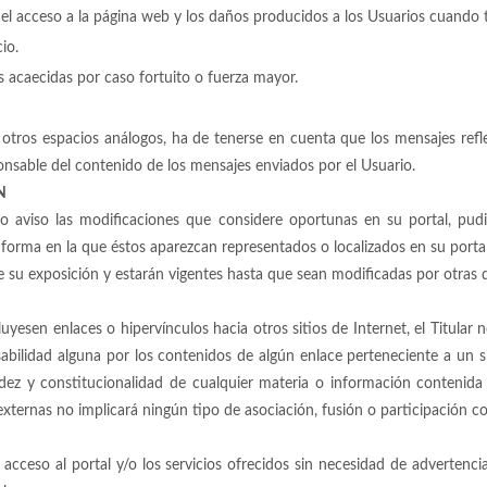
l acceso a la página web y los daños producidos a los Usuarios cuando t
io.
s acaecidas por caso fortuito o fuerza mayor.
 otros espacios análogos, ha de tenerse en cuenta que los mensajes refle
ponsable del contenido de los mensajes enviados por el Usuario.
N
vio aviso las modificaciones que considere oportunas en su portal, pu
 forma en la que éstos aparezcan representados o localizados en su portal
 de su exposición y estarán vigentes hasta que sean modificadas por otras
yesen enlaces o hipervínculos hacia otros sitios de Internet, el Titular n
bilidad alguna por los contenidos de algún enlace perteneciente a un sit
validez y constitucionalidad de cualquier materia o información contenid
 externas no implicará ningún tipo de asociación, fusión o participación c
l acceso al portal y/o los servicios ofrecidos sin necesidad de advertenci