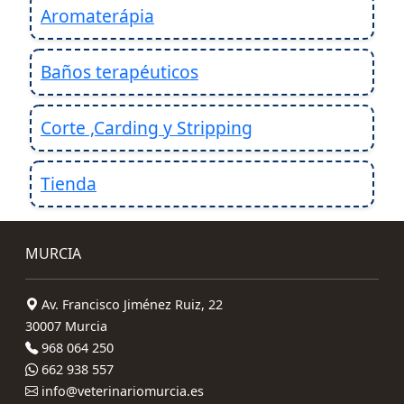
Aromaterápia
Baños terapéuticos
Corte ,Carding y Stripping
Tienda
MURCIA
Av. Francisco Jiménez Ruiz, 22
30007 Murcia
968 064 250
662 938 557
info@veterinariomurcia.es