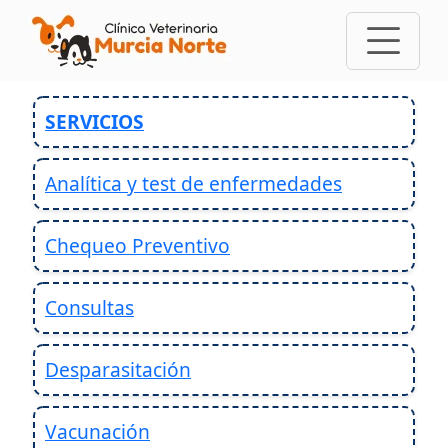
SERVICIOS
Analítica y test de enfermedades
Chequeo Preventivo
Consultas
Desparasitación
Vacunación