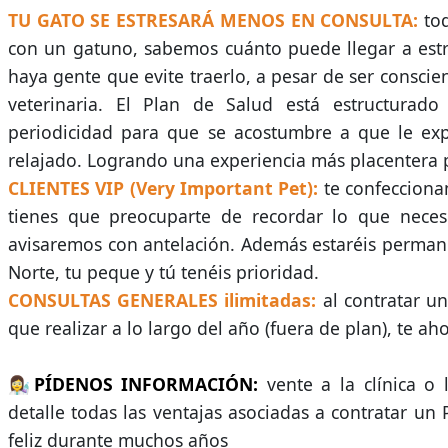
TU GATO SE ESTRESARÁ MENOS EN CONSULTA:
to
con un gatuno, sabemos cuánto puede llegar a estres
haya gente que evite traerlo, a pesar de ser conscie
veterinaria. El Plan de Salud está estructurad
periodicidad para que se acostumbre a que le exp
relajado. Logrando una experiencia más placentera p
CLIENTES VIP (Very Important Pet):
te confecciona
tienes que preocuparte de recordar lo que neces
avisaremos con antelación. Además estaréis perma
Norte, tu peque y tú tenéis prioridad.
CONSULTAS GENERALES ilimitadas:
al contratar un
que realizar a lo largo del año (fuera de plan), te ah
👩‍🔬PÍDENOS INFORMACIÓN:
vente a la clínica o 
detalle todas las ventajas asociadas a contratar un
feliz durante muchos años