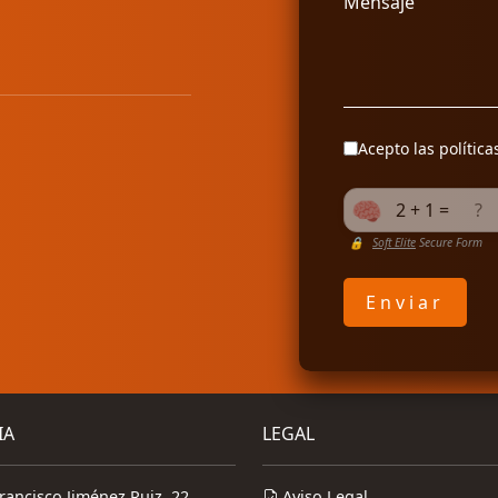
Mensaje
Acepto las
política
2 + 1 =
🔒
Soft Elite
Secure Form
Enviar
IA
LEGAL
rancisco Jiménez Ruiz, 22
Aviso Legal