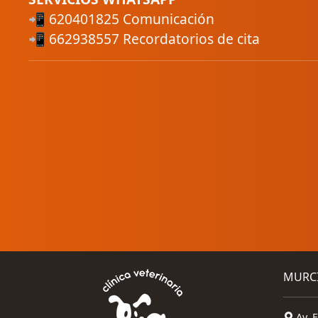
📲 620401825 Comunicación
📲 662938557 Recordatorios de cita
MURC
Av. F