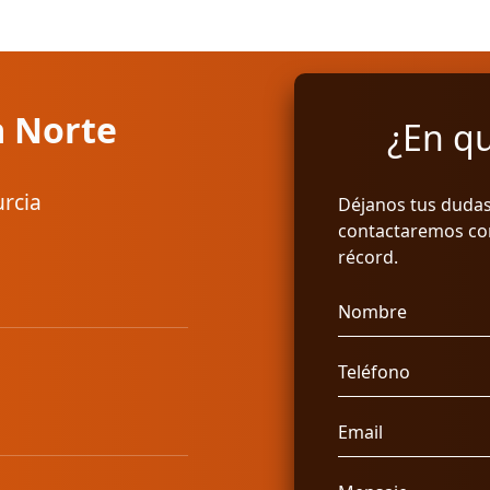
a Norte
¿En q
urcia
Déjanos tus dudas
contactaremos con
récord.
Nombre
Teléfono
Email